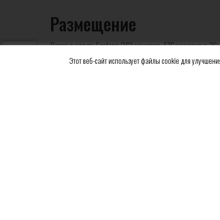
Размещение
Всего в отеле Fontana 212 номеров, 176 номеров и 3
Этот веб-сайт использует файлы cookie для улучшения
Центральный парк Врнячка.