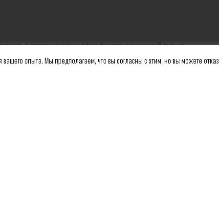
6 люксов, с террас которых открывается уникальный вид на
 вашего опыта. Мы предполагаем, что вы согласны с этим, но вы можете отказ
Novosti
Postanite naš član i budite upućeni u promo ponude i naš blog.
E-mail adresa*