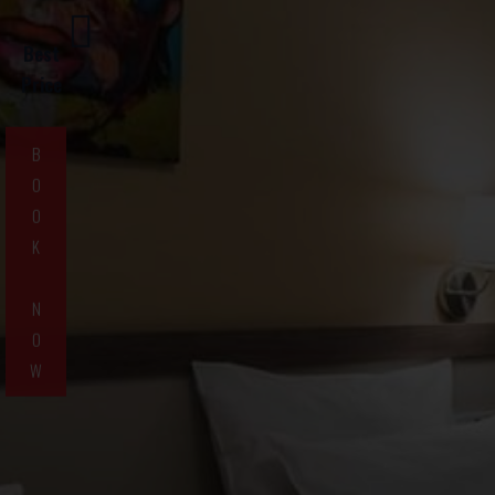
Best
Price
B
O
O
K
N
O
W