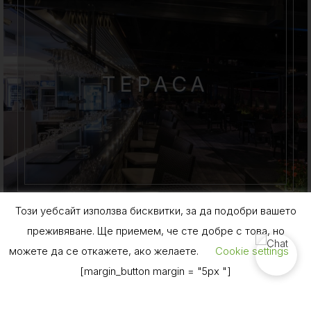
ТЕРАСА
Започнете почивката си с всекидневник
и сутрешно кафе с домашна ванилия на
Този уебсайт използва бисквитки, за да подобри вашето
преживяване. Ще приемем, че сте добре с това, но
можете да се откажете, ако желаете.
Cookie settings
Book Now
[margin_button margin = "5px "]