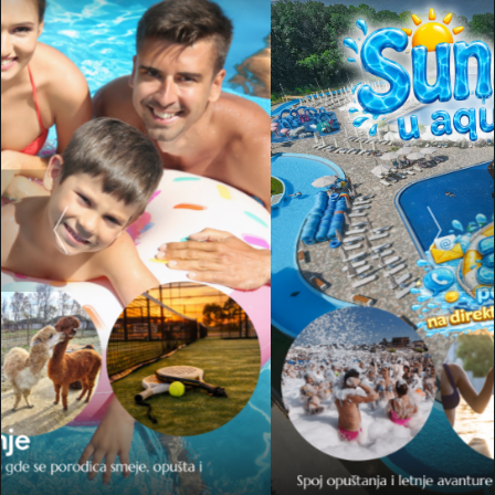
Superior стая с тераса, модерен дизайн, в
който всичко е подчинено на вашето
удоволствие, ще ви осигури едно
незабравимо изживяване дори по време на
празниците.
Всички стаи са оборудвани по най-високите
хотелски стандарти, с минибар и сейф във
всяка единица за настаняване.
В хотел „Фонтана“ има 22 „Superior“ стаи с
тераса. Всяка стая разполага със собствена
баня с душ и сешоар. Видовете легла в тези
единици за настаняване могат да бъдат 2