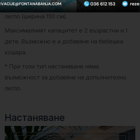
единични легла (ширина 90 см) или 1 двойно
легло (ширина 150 см).
Максималният капацитет е 2 възрастни и 1
дете. Възможно е и добавяне на бебешка
кошара.
* При този тип настаняване няма
възможност за добавяне на допълнително
легло.
Настаняване