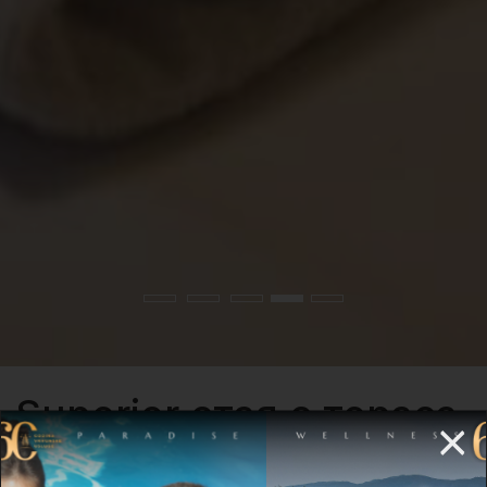
Superior стая с тераса
×