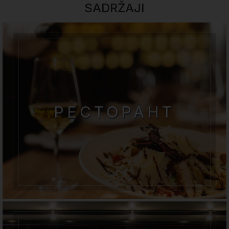
SADRŽAJI
РЕСТОРАНТ
Нашият а-ла-карт ресторант е място,
където качеството и вкусът имат
приоритет,