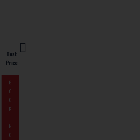
Best
Price
B
O
O
K
N
O