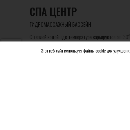
СПА ЦЕНТР
ГИДРОМАССАЖНЫЙ БАССЕЙН
С теплой водой, где температура варьируется от 30°
посещаемости после сауна парка. Возможности гидро
Этот веб-сайт использует файлы cookie для улучшения
предназначена струйки воды, бьющие из пола, в то 
воротниковой зоны и спины. Подводный массаж реко
напряжения и усталости.
ДЖАКУЗИ
Представляет собой дополнение к процедурам, темпа
расслабления мышц.
БАССЕЙН ДЛЯ РЕКРЕАТИВНОГО ПЛАВАНЬЯ