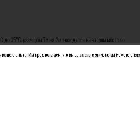
C до 35°C, размером 7м на 2м, находится на втором месте по
массажа многогранны. Для массажа стоп и голеней
 вашего опыта. Мы предполагаем, что вы согласны с этим, но вы можете отказ
время, как боковые струйки предназначены для релаксации
мендуется при ревматологических проблемах, для снятия
ратура 34°C, превосходно себя показал для релаксации и