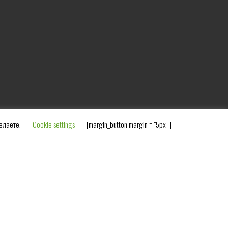
желаете.
Cookie settings
[margin_button margin = "5px "]