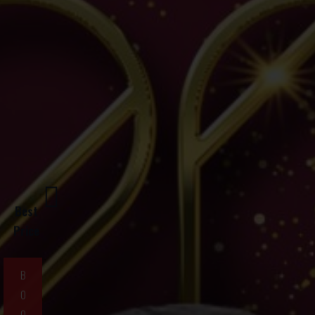
Best
Price
B
O
O