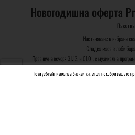
Новогодишна оферта P
Пакетна
Настаняване в избрана ква
Сладка маса в лоби бара
Празнична вечеря 31.12. и 01.01. с музикална прогр
вечери не 
Този уебсайт използва бисквитки, за да подобри вашето пр
На 31 декември гостите се забавляват от Милан Ди
Атмосферата ще бъде подгрята допълнително от 
придружена от група Bucolići, ще бъде отговорна за
Ивана Димковски допълн
Закачан
Ползване на Wellness&