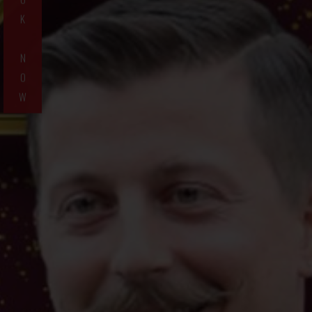
K
N
O
W