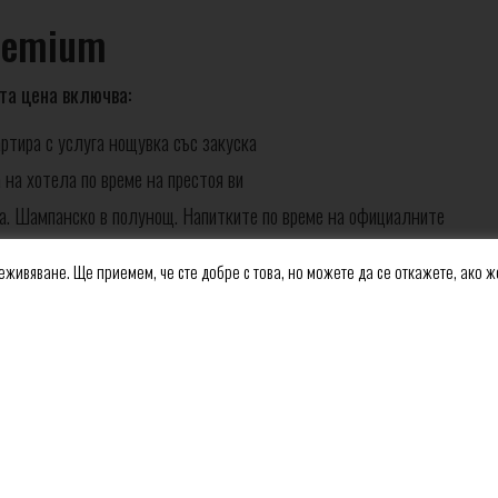
remium
та цена включва:
ртира с услуга нощувка със закуска
 на хотела по време на престоя ви
ама. Шампанско в полунощ. Напитките по време на официалните
са включени в цената
еживяване. Ще приемем, че сте добре с това, но можете да се откажете, ако 
нчич-Динча под съпровода на неподражаемата група Bucolići.
Габриела Пейчев и Ивана Димковски. 1.01 Милена Ćeranić,
 най-добрата атмосфера. Бобан Здравкович, Габриела Пейчев и
ително ще стоплят атмосферата.
е с Дядо Коледа
SPA център, едно влизане на ден