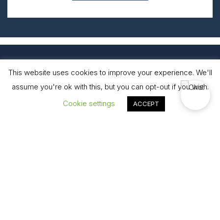
This website uses cookies to improve your experience. We'll
assume you're ok with this, but you can opt-out if you wish.
Cara Dušana 2, Vrnjačka Banja, Srbija
Cookie settings
ACCEPT
E-mail:
rezervacije@fontanabanja.com
Rezerviši
Tel:
+381 36 612 153
CONCIERGE
PET FRIENDLY
Osluškujući Vaše potrebe kao i potrebe