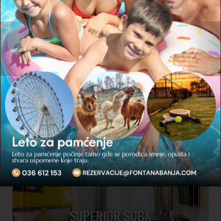
Idealno mesto za trenutke opuštanja ili poslovne sastanke.
Neka vaše uživanje bude upotpunjeno velikim izborom alkoholnih i
bezalkoholnih pića. Prijatan ambijent lobby bara predstavlja idealno
mesto za druženje sa kolegama, prijateljima i porodicom.
SMEŠTAJ
SUPERIOR SOBA