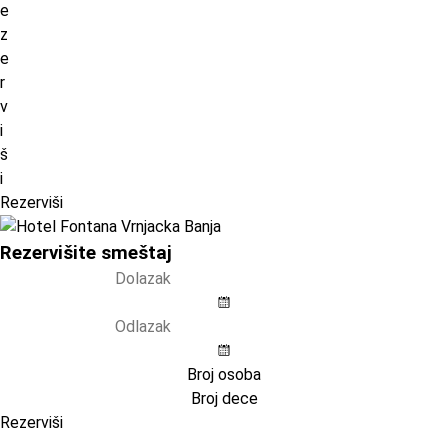
e
z
e
r
v
i
š
i
Rezerviši
Rezervišite smeštaj
Rezerviši
Pristupni kod (opcija)