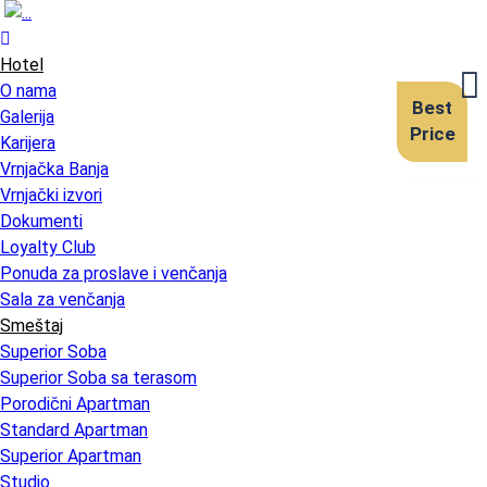
Toggle
navigation
Hotel
O nama
Best
Galerija
Price
Karijera
Vrnjačka Banja
Vrnjački izvori
Dokumenti
Loyalty Club
Ponuda za proslave i venčanja
Sala za venčanja
Smeštaj
Superior Soba
Superior Soba sa terasom
Porodični Apartman
Standard Apartman
Superior Apartman
Studio