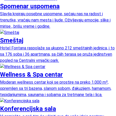
Spomenar uspomena
Slavlja kreiraju posebne uspomene, sećaju nas na radost i
trenutke, vraćaju nam mesta i ljude. Oživljavaju emocije, slike i
mirise , brišu vreme i godine.
Smeštaj
Hotel Fontana raspolaže sa ukupno 212 smeštajnih jedinica, i to
sa 176 soba i 36 apartmana, sa čijih terasa se pruža jedinstven
pogled na Centralni vrnjački park.
Wellness & Spa centar
Moderan wellness centar koji se prostire na preko 1.000 m²,
opremljen sa tri bazena, slanom sobom, đakuzijem, hamamom,
tepidarijumima, saunama i sobama za tretmane tela i lica.
Konferencijska sala