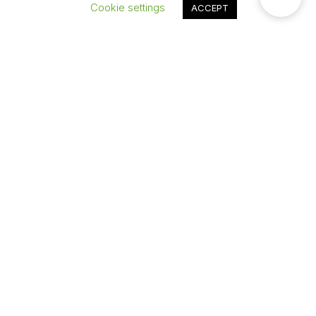
Cookie settings
ACCEPT
Cara Dušana 2, Vrnjačka Banja, Srbija
E-mail:
rezervacije@fontanabanja.com
Tel:
+381 36 612 153
CONCIERGE
PET FRIENDLY
Osluškujući Vaše potrebe kao i potrebe Vaših ljubimaca postali