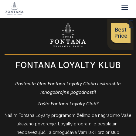
Togg
navig
Best
Price
FONTANA LOYALTY KLUB
Postanite član Fontana Loyalty Cluba i iskoristite
mnogobrojne pogodnosti!
Zašto Fontana Loyalty Club?
Našim Fontana Loyalty programom želimo da nagradimo Vaše
ukazano poverenje. Loyalty program je besplatan i
neobavezujući, a omogućava Vam lak i brz pristup