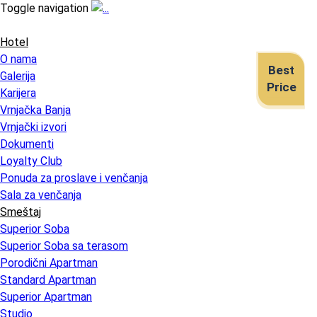
Toggle navigation
Hotel
O nama
Best
Galerija
Price
Karijera
Vrnjačka Banja
Vrnjački izvori
Dokumenti
Loyalty Club
Ponuda za proslave i venčanja
Sala za venčanja
Smeštaj
Superior Soba
Superior Soba sa terasom
Porodični Apartman
Standard Apartman
Superior Apartman
Studio