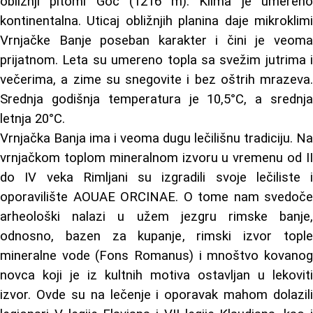
obližnji pitomi Goč (1216 m). Klima je umereno
kontinentalna. Uticaj obližnjih planina daje mikroklimi
Vrnjačke Banje poseban karakter i čini je veoma
prijatnom. Leta su umereno topla sa svežim jutrima i
večerima, a zime su snegovite i bez oštrih mrazeva.
Srednja godišnja temperatura je 10,5°C, a srednja
letnja 20°C.
Vrnjačka Banja ima i veoma dugu lečilišnu tradiciju. Na
vrnjačkom toplom mineralnom izvoru u vremenu od II
do IV veka Rimljani su izgradili svoje lečiliste i
oporavilište AOUAE ORCINAE. O tome nam svedoče
arheološki nalazi u užem jezgru rimske banje,
odnosno, bazen za kupanje, rimski izvor tople
mineralne vode (Fons Romanus) i mnoštvo kovanog
novca koji je iz kultnih motiva ostavljan u lekoviti
izvor. Ovde su na lečenje i oporavak mahom dolazili