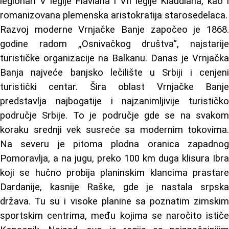
legionari V legije Flaviana i VII legije Klaudiana, kao i
romanizovana plemenska aristokratija starosedelaca.
Razvoj moderne Vrnjačke Banje započeo je 1868.
godine radom „Osnivačkog društva“, najstarije
turističke organizacije na Balkanu. Danas je Vrnjačka
Banja najveće banjsko lečilište u Srbiji i cenjeni
turistički centar. Šira oblast Vrnjačke Banje
predstavlja najbogatije i najzanimljivije turističko
područje Srbije. To je područje gde se na svakom
koraku srednji vek susreće sa modernim tokovima.
Na severu je pitoma plodna oranica zapadnog
Pomoravlja, a na jugu, preko 100 km duga klisura Ibra
koji se hučno probija planinskim klancima prastare
Dardanije, kasnije Raške, gde je nastala srpska
država. Tu su i visoke planine sa poznatim zimskim
sportskim centrima, među kojima se naročito ističe