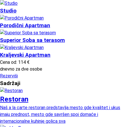
Studio
Porodični Apartman
Superior Soba sa terasom
Kraljevski Apartman
Cena od:
114
€
dnevno za dve osobe
Rezerviši
Sadržaji
Restoran
Naš a la carte restoran predstavlja mesto gde kvalitet i ukus
imaju prednost, mesto gde savršen spoj domaće i
internacionalne kuhinje golica sva