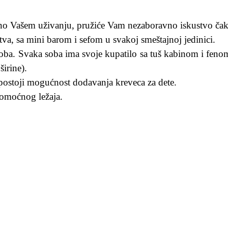
eno Vašem uživanju, pružiće Vam nezaboravno iskustvo čak
va, sa mini barom i sefom u svakoj smeštajnoj jedinici.
oba. Svaka soba ima svoje kupatilo sa tuš kabinom i feno
širine).
 postoji mogućnost dodavanja kreveca za dete.
omoćnog ležaja.