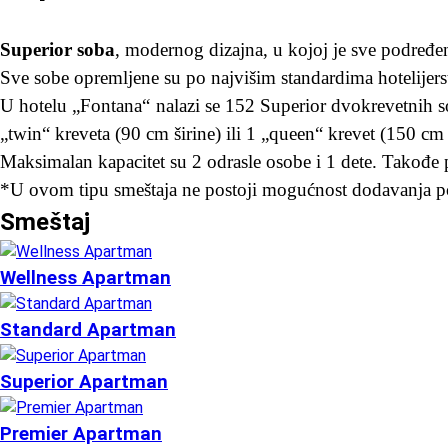
Superior soba
, modernog dizajna, u kojoj je sve podređ
Sve sobe opremljene su po najvišim standardima hotelijerst
U hotelu „Fontana“ nalazi se 152 Superior dvokrevetnih s
„twin“ kreveta (90 cm širine) ili 1 „queen“ krevet (150 cm 
Maksimalan kapacitet su 2 odrasle osobe i 1 dete. Takođe
*U ovom tipu smeštaja ne postoji mogućnost dodavanja p
Smeštaj
Wellness Apartman
Standard Apartman
Superior Apartman
Premier Apartman