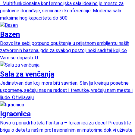
Multifunkcionalna konferencijska sala idealno je mesto za
poslovne događaje, seminare i konferencije. Moderna sala
maksimalnog kapaciteta do 500
Bazen
Dozvolite sebi potpuno opuštanje u prijatnom ambijentu naših
zatvorenih bazena, gde za svakog postoji neki sadržaj koji će
Vam se dopasti. U
Sala za venčanja
Jedinstven dan koji mora biti savršen. Slavlja kreiraju posebne
uspomene, sećaju nas na radost i trenutke, vraćaju nam mesta i
ljude. Oživljavaju
Igraonica
Novo u ponudi hotela Fontana – Igraonica za decu! Prepustite
brigu o detetu našim profesionalnim animatorima dok vi uživate