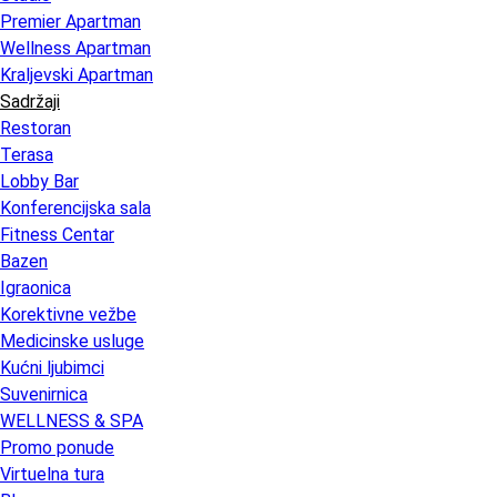
Premier Apartman
Wellness Apartman
Kraljevski Apartman
Sadržaji
Restoran
Terasa
Lobby Bar
Konferencijska sala
Fitness Centar
Bazen
Igraonica
Korektivne vežbe
Medicinske usluge
Kućni ljubimci
Suvenirnica
WELLNESS & SPA
Promo ponude
Virtuelna tura