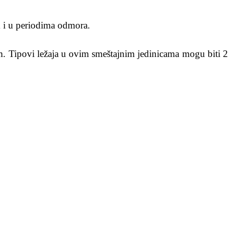
 i u periodima odmora.
m. Tipovi ležaja u ovim smeštajnim jedinicama mogu biti 2