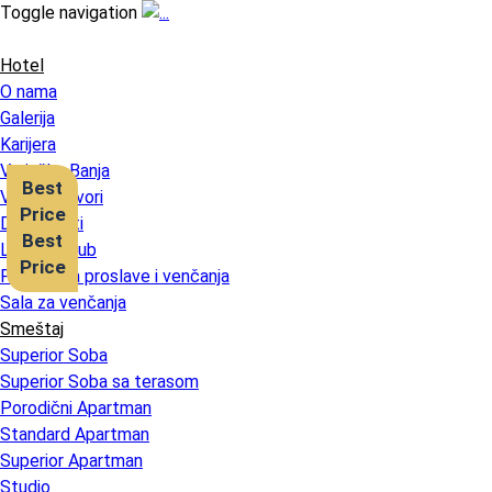
Toggle navigation
Hotel
O nama
Galerija
Karijera
Vrnjačka Banja
Best
Vrnjački izvori
Price
Dokumenti
Best
Loyalty Club
Price
Ponuda za proslave i venčanja
Sala za venčanja
Smeštaj
Superior Soba
Superior Soba sa terasom
Porodični Apartman
Standard Apartman
Superior Apartman
Studio