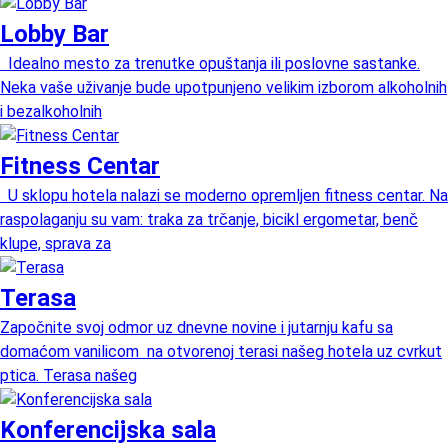
Lobby Bar
Idealno mesto za trenutke opuštanja ili poslovne sastanke.
Neka vaše uživanje bude upotpunjeno velikim izborom alkoholnih
i bezalkoholnih
Fitness Centar
U sklopu hotela nalazi se moderno opremljen fitness centar. Na
raspolaganju su vam: traka za trčanje, bicikl ergometar, benč
klupe, sprava za
Terasa
Započnite svoj odmor uz dnevne novine i jutarnju kafu sa
domaćom vanilicom na otvorenoj terasi našeg hotela uz cvrkut
ptica. Terasa našeg
Konferencijska sala