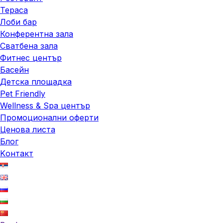
Тераса
Лоби бар
Конферентна зала
Сватбена зала
Фитнес център
Басейн
Детска площадка
Pet Friendly
Wellness & Spa център
Промоционални оферти
Ценова листа
Блог
Kонтакт