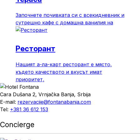
Започнете почивката си с всекидневник и
сутрешно кафе с домашна ванилия на
Ресторант
Нашият а-ла-карт ресторант е място,
където качеството и вкусът имат
приоритет,
Cara Dušana 2, Vrnjačka Banja, Srbija
E-mail:
rezervacije@fontanabanja.com
Tel:
+381 36 612 153
Concierge