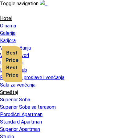
Toggle navigation
Hotel
O nama
Galerija
Karijera
Vrnjačka Banja
Best
Vrnjački izvori
Price
Dokumenti
Best
Loyalty Club
Price
Ponuda za proslave i venčanja
Sala za venčanja
Smeštaj
Superior Soba
Superior Soba sa terasom
Porodični Apartman
Standard Apartman
Superior Apartman
Studio