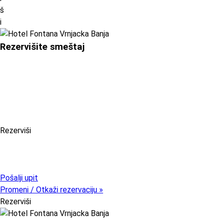
š
i
Rezervišite smeštaj
Rezerviši
Pristupni kod (opcija)
Pošalji upit
Promeni / Otkaži rezervaciju »
Rezerviši