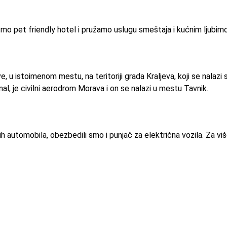
smo pet friendly hotel i pružamo uslugu smeštaja i kućnim ljubim
e, u istoimenom mestu, na teritoriji grada Kraljeva, koji se nal
al, je civilni aerodrom Morava i on se nalazi u mestu Tavnik.
h automobila, obezbedili smo i punjač za električna vozila. Za viš