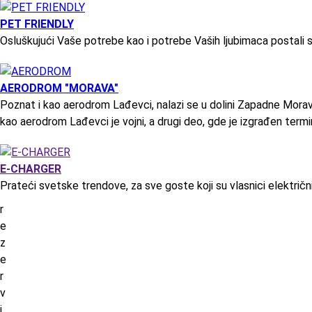
PET FRIENDLY
Osluškujući Vaše potrebe kao i potrebe Vaših ljubimaca postali 
AERODROM "MORAVA"
Poznat i kao aerodrom Lađevci, nalazi se u dolini Zapadne Morav
kao aerodrom Lađevci je vojni, a drugi deo, gde je izgrađen termin
E-CHARGER
Prateći svetske trendove, za sve goste koji su vlasnici električni
r
e
z
e
r
v
i