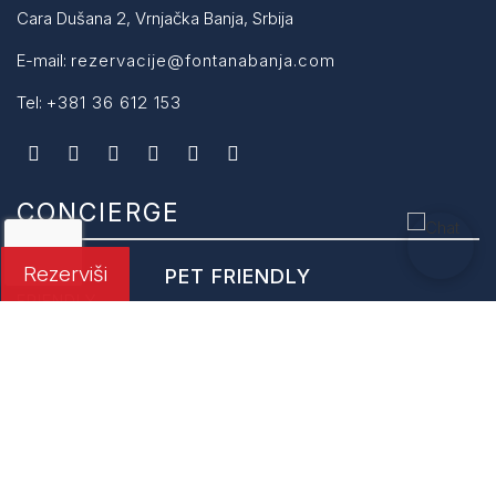
Cara Dušana 2, Vrnjačka Banja, Srbija
E-mail:
rezervacije@fontanabanja.com
Tel:
+381 36 612 153
CONCIERGE
Rezerviši
PET FRIENDLY
Osluškujući Vaše potrebe kao i potrebe
Vaših ljubimaca postali smo pet friendly hotel i pružamo
uslugu smeštaja i kućnim ljubimcima.
AERODROM "MORAVA"
Poznat i kao aerodrom Lađevci, nalazi se u dolini Zapadne