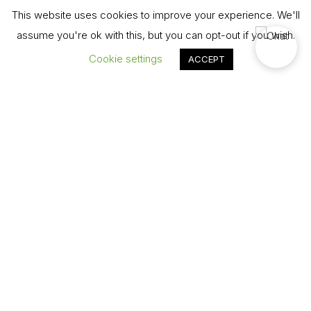
This website uses cookies to improve your experience. We'll
E-mail:
rezervacije@fontanabanja.com
assume you're ok with this, but you can opt-out if you wish.
Tel:
+381 36 612 153
Cookie settings
ACCEPT
Rezerviši
CONCIERGE
PET FRIENDLY
Osluškujući Vaše potrebe kao i potrebe
Vaših ljubimaca postali smo pet friendly hotel i pružamo
uslugu smeštaja i kućnim ljubimcima.
AERODROM "MORAVA"
Poznat i kao aerodrom Lađevci, nalazi se u dolini Zapadne
Morave, u istoimenom mestu, na teritoriji grada Kraljeva, koji