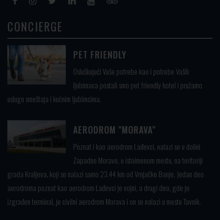
CONCIERGE
PET FRIENDLY
Osluškujući Vaše potrebe kao i potrebe Vaših
ljubimaca postali smo pet friendly hotel i pružamo
uslugu smeštaja i kućnim ljubimcima.
AERODROM "MORAVA"
Poznat i kao aerodrom Lađevci, nalazi se u dolini
Zapadne Morave, u istoimenom mestu, na teritoriji
grada Kraljeva, koji se nalazi samo 23.44 km od Vrnjačke Banje. Jedan deo
aerodroma poznat kao aerodrom Lađevci je vojni, a drugi deo, gde je
izgrađen terminal, je civilni aerodrom Morava i on se nalazi u mestu Tavnik.