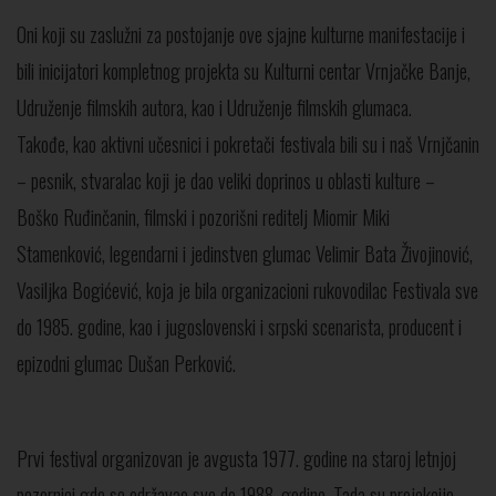
Oni koji su zaslužni za postojanje ove sjajne kulturne manifestacije i
bili inicijatori kompletnog projekta su Kulturni centar Vrnjačke Banje,
Udruženje filmskih autora, kao i Udruženje filmskih glumaca.
Takođe, kao aktivni učesnici i pokretači festivala bili su i naš Vrnjčanin
– pesnik, stvaralac koji je dao veliki doprinos u oblasti kulture –
Boško Ruđinčanin, filmski i pozorišni reditelj Miomir Miki
Stamenković, legendarni i jedinstven glumac Velimir Bata Živojinović,
Vasiljka Bogićević, koja je bila organizacioni rukovodilac Festivala sve
do 1985. godine, kao i jugoslovenski i srpski scenarista, producent i
epizodni glumac Dušan Perković.
Prvi festival organizovan je avgusta 1977. godine na staroj letnjoj
pozornici gde se održavao sve do 1988. godine. Tada su projekcije