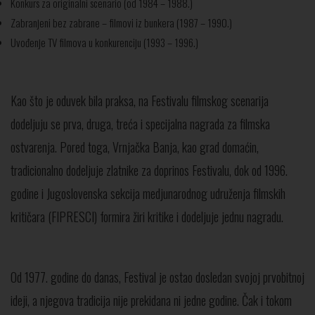
Konkurs za originalni scenario (od 1984 – 1988.)
Zabranjeni bez zabrane – filmovi iz bunkera (1987 – 1990.)
Uvođenje TV filmova u konkurenciju (1993 – 1996.)
Kao što je oduvek bila praksa, na Festivalu filmskog scenarija
dodeljuju se prva, druga, treća i specijalna nagrada za filmska
ostvarenja. Pored toga, Vrnjačka Banja, kao grad domaćin,
tradicionalno dodeljuje zlatnike za doprinos Festivalu, dok od 1996.
godine i Jugoslovenska sekcija medjunarodnog udruženja filmskih
kritičara (FIPRESCI) formira žiri kritike i dodeljuje jednu nagradu.
Od 1977. godine do danas, Festival je ostao dosledan svojoj prvobitnoj
ideji, a njegova tradicija nije prekidana ni jedne godine. Čak i tokom