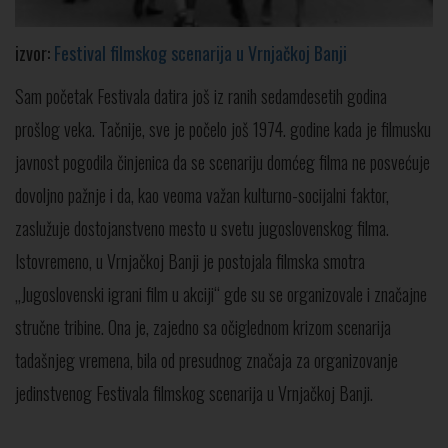
izvor:
Festival filmskog scenarija u Vrnjačkoj Banji
Sam početak Festivala datira još iz ranih sedamdesetih godina
prošlog veka. Tačnije, sve je počelo još 1974. godine kada je filmusku
javnost pogodila činjenica da se scenariju domćeg filma ne posvećuje
dovoljno pažnje i da, kao veoma važan kulturno-socijalni faktor,
zaslužuje dostojanstveno mesto u svetu jugoslovenskog filma.
Istovremeno, u Vrnjačkoj Banji je postojala filmska smotra
„Jugoslovenski igrani film u akciji“ gde su se organizovale i značajne
stručne tribine. Ona je, zajedno sa očiglednom krizom scenarija
tadašnjeg vremena, bila od presudnog značaja za organizovanje
jedinstvenog Festivala filmskog scenarija u Vrnjačkoj Banji.