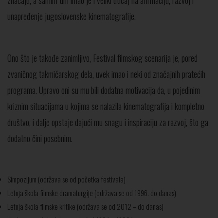
značaju, a samim tim imao je i veliki uticaj na afirmaciju, razvoj i
unapređenje jugoslovenske kinematografije.
Ono što je takođe zanimljivo, Festival filmskog scenarija je, pored
zvaničnog takmičarskog dela, uvek imao i neki od značajnih pratećih
programa. Upravo oni su mu bili dodatna motivacija da, u pojedinim
kriznim situacijama u kojima se nalazila kinematografija i kompletno
društvo, i dalje opstaje dajući mu snagu i inspiraciju za razvoj, što ga
dodatno čini posebnim.
Simpozijum (održava se od početka festivala)
Letnja škola filmske dramaturgije (održava se od 1996. do danas)
Letnja škola filmske kritike (održava se od 2012 – do danas)