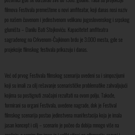
filmova Festivala premeštene u novi amfiteatar, koji danas nosi naziv
po našem čuvenom i jedinstvenom velikanu jugoslovenskog i srpskog
glumišta – Danilu Bati Stojkoviću. Kapacitetet amfiteatra
sagrađenog na Crkvenom-Čajkinom brdu je 3.000 mesta, gde se
projekcije filmskog festivala prikazuju i danas.
Već od prvog Festivala filmskog scenarija uvedeni su i simpozijumi
koji su imali za cilj rešavanje scenarističke problematike zahvaljujući
kojima su postignuti značajni rezultati na ovom polju. Takođe,
formirani su organi Festivala, uvedene nagrade, dok je Festival
filmskog scenarija postao jedinstvena manifestacija koja je imala
jasan koncept i cilj – scenario je počeo da dobija mnogo više na