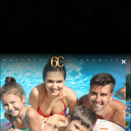
×
46. Festival filmskog
scenarija
Kao kraljica banjskog turizma, pored brojnih znamenitosti, prirodnih i
kulturnih bogatstava, Vrnjačka Banja neguje i dugogodišnju tradiciju
organizovanja Festivala filmskog scenarija, kao jednu od njenih
najznačajnijih kulturnih svečanosti koja će se ove godine održati čak