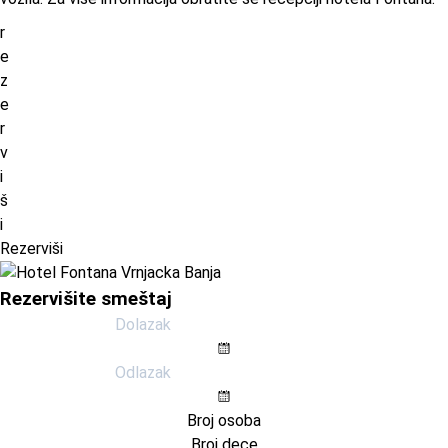
r
e
z
e
r
v
i
š
i
Rezerviši
Rezervišite smeštaj