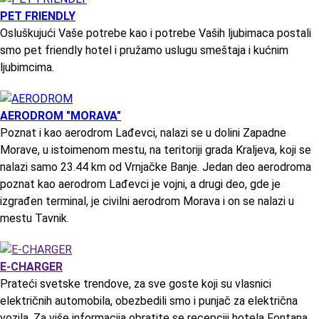
PET FRIENDLY
Osluškujući Vaše potrebe kao i potrebe Vaših ljubimaca postali
smo pet friendly hotel i pružamo uslugu smeštaja i kućnim
ljubimcima.
AERODROM "MORAVA"
Poznat i kao aerodrom Lađevci, nalazi se u dolini Zapadne
Morave, u istoimenom mestu, na teritoriji grada Kraljeva, koji se
nalazi samo 23.44 km od Vrnjačke Banje. Jedan deo aerodroma
poznat kao aerodrom Lađevci je vojni, a drugi deo, gde je
izgrađen terminal, je civilni aerodrom Morava i on se nalazi u
mestu Tavnik.
E-CHARGER
Prateći svetske trendove, za sve goste koji su vlasnici
električnih automobila, obezbedili smo i punjač za električna
vozila. Za više informacija obratite se recepciji hotela Fontana.