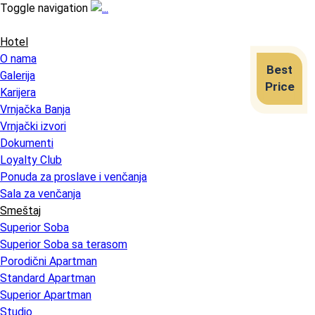
Toggle navigation
Hotel
O nama
Best
Galerija
Price
Karijera
Vrnjačka Banja
Vrnjački izvori
Dokumenti
Loyalty Club
Ponuda za proslave i venčanja
Sala za venčanja
Smeštaj
Superior Soba
Superior Soba sa terasom
Porodični Apartman
Standard Apartman
Superior Apartman
Studio