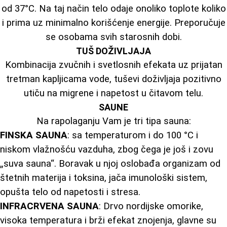
od 37°C. Na taj način telo odaje onoliko toplote koliko
i prima uz minimalno korišćenje energije. Preporučuje
se osobama svih starosnih dobi.
TUŠ DOŽIVLJAJA
Kombinacija zvučnih i svetlosnih efekata uz prijatan
tretman kapljicama vode, tuševi doživljaja pozitivno
utiču na migrene i napetost u čitavom telu.
SAUNE
Na rapolaganju Vam je tri tipa sauna:
FINSKA SAUNA
: sa temperaturom i do 100 °C i
niskom vlažnošću vazduha, zbog čega je još i zovu
„suva sauna“. Boravak u njoj oslobađa organizam od
štetnih materija i toksina, jača imunološki sistem,
opušta telo od napetosti i stresa.
INFRACRVENA SAUNA
: Drvo nordijske omorike,
visoka temperatura i brži efekat znojenja, glavne su