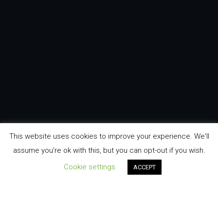
This website uses cookies to improve your experience. We'll
assume you're ok with this, but you can opt-out if you wish.
Cookie settings
ACCEPT
Cara Dušana 2, Vrnjačka Banja, Srbija