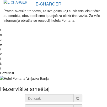
E-CHARGER
Prateći svetske trendove, za sve goste koji su vlasnici električnih
automobila, obezbedili smo i punjač za električna vozila. Za više
informacija obratite se recepciji hotela Fontana.
r
e
z
e
r
v
i
š
i
Rezerviši
Rezervišite smeštaj