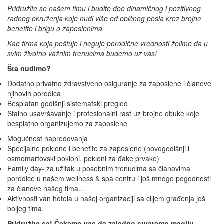
Pridružite se našem timu i budite deo dinamičnog i pozitivnog
radnog okruženja koje nudi više od običnog posla kroz brojne
benefite i brigu o zaposlenima.
Kao firma koja poštuje i neguje porodične vrednosti želimo da u
svim životno važnim trenucima budemo uz vas!
Šta nudimo?
Dodatno privatno zdravstveno osiguranje za zaposlene i članove
njihovih porodica
Besplatan godišnji sistematski pregled
Stalno usavršavanje i profesionalni rast uz brojne obuke koje
besplatno organizujemo za zaposlene
Mogućnost napredovanja
Specijalne poklone i benefite za zaposlene (novogodišnji i
osmomartovski pokloni, pokloni za đake prvake)
Family day- za užitak u posebnim trenucima sa članovima
porodice u našem wellness & spa centru i još mnogo pogodnosti
za članove našeg tima…
Aktivnosti van hotela u našoj organizaciji sa ciljem građenja još
boljeg tima.
Pridružite se! Čekamo vas da zajedno stvaramo magiju