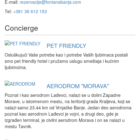
E-mail:
rezervacije@fontanabanja.com
Tel:
+381 36 612 153
Concierge
PET FRIENDLY
Osluškujući Vaše potrebe kao i potrebe Vaših ljubimaca postali
smo pet friendly hotel i pružamo uslugu smeštaja i kućnim
ljubimcima.
AERODROM "MORAVA"
Poznat i kao aerodrom Lađevci, nalazi se u dolini Zapadne
Morave, u istoimenom mestu, na teritoriji grada Kraljeva, koji se
nalazi samo 23.44 km od Vrnjačke Banje. Jedan deo aerodroma
poznat kao aerodrom Lađevci je vojni, a drugi deo, gde je
izgrađen terminal, je civilni aerodrom Morava i on se nalazi u
mestu Tavnik.