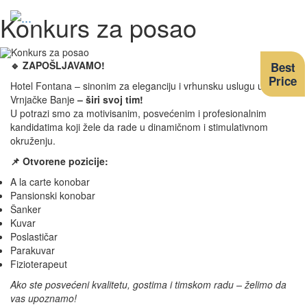
Konkurs za posao
Tog
nav
🔹 ZAPOŠLJAVAMO!
Best
Price
Hotel Fontana – sinonim za eleganciju i vrhunsku uslugu u srcu
Vrnjačke Banje
– širi svoj tim!
U potrazi smo za motivisanim, posvećenim i profesionalnim
kandidatima koji žele da rade u dinamičnom i stimulativnom
okruženju.
📌 Otvorene pozicije:
A la carte konobar
Pansionski konobar
Šanker
Kuvar
Poslastičar
Parakuvar
Fizioterapeut
Ako ste posvećeni kvalitetu, gostima i timskom radu – želimo da
vas upoznamo!