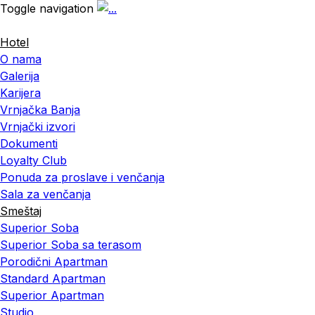
Toggle navigation
Hotel
O nama
Galerija
Karijera
Vrnjačka Banja
Vrnjački izvori
Dokumenti
Loyalty Club
Ponuda za proslave i venčanja
Sala za venčanja
Smeštaj
Superior Soba
Superior Soba sa terasom
Porodični Apartman
Standard Apartman
Superior Apartman
Studio