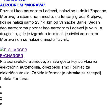
AERODROM "MORAVA"
Poznat i kao aerodrom Lađevci, nalazi se u dolini Zapadne
Morave, u istoimenom mestu, na teritoriji grada Kraljeva,
koji se nalazi samo 23.44 km od Vrnjačke Banje. Jedan
deo aerodroma poznat kao aerodrom Lađevci je vojni, a
drugi deo, gde je izgrađen terminal, je civilni aerodrom
Morava i on se nalazi u mestu Tavnik.
E-CHARGER
Prateći svetske trendove, za sve goste koji su vlasnici
električnih automobila, obezbedili smo i punjač za
električna vozila. Za više informacija obratite se recepciji
hotela Fontana.
r
e
z
e