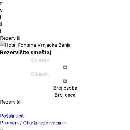
r
v
i
š
i
Rezerviši
Rezervišite smeštaj
Rezerviši
Pristupni kod (opcija)
Pošalji upit
Promeni / Otkaži rezervaciju »
×